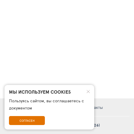
МЫ ИСПОЛЬЗУЕМ COOKIES
Пользуясь сайтом, вы соглашаетесь с
Правовая информация
Поддержка
Контакты
документом
СОГЛАСЕН
© Платформа «ТурСайт Про» в.5.2.0 (2003 - 2026)